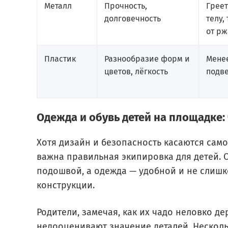
Металл
Прочность,
Греет
долговечность
телу,
от р
Пластик
Разнообразие форм и
Мене
цветов, лёгкость
подв
Одежда и обувь детей на площадке: 
Хотя дизайн и безопасность касаются само
важна правильная экипировка для детей. 
подошвой, а одежда — удобной и не слишк
конструкции.
Родители, замечая, как их чадо неловко де
недооценивают значение деталей. Несколь