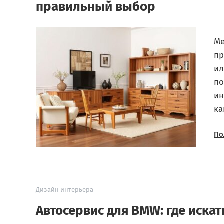
правильный выбор
Ме
пр
ил
по
ин
ка
По
Дизайн интерьера
Автосервис для BMW: где иска