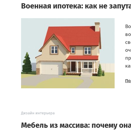
Военная ипотека: как не запут
Во
во
св
оч
пр
ка
По
Дизайн интерьера
Мебель из массива: почему она