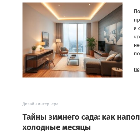
По
пр
я 
чт
не
по
По
Дизайн интерьера
Тайны зимнего сада: как напо
холодные месяцы