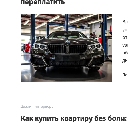
переплатить
Вл
уп
от
уз
об
ди
По
Дизайн интерьера
Как купить квартиру без боли