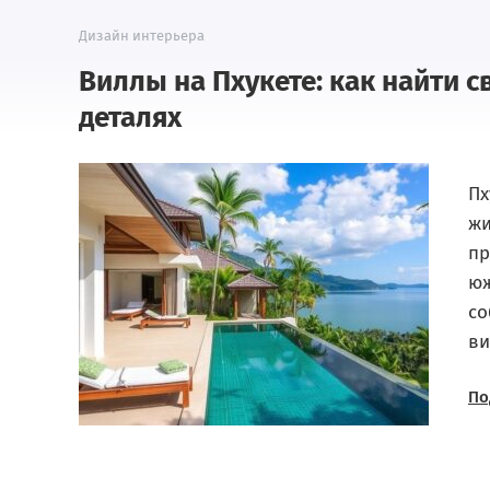
Дизайн интерьера
Виллы на Пхукете: как найти с
деталях
Пх
жи
пр
юж
со
ви
По