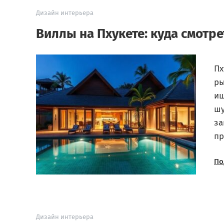
Дизайн интерьера
Виллы на Пхукете: куда смотрет
Пх
ры
ищ
шу
за
пр
По
Дизайн интерьера