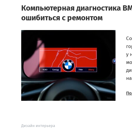
Компьютерная диагностика BM
ошибиться с ремонтом
Со
го
у 
мо
ди
на
По
Дизайн интерьера