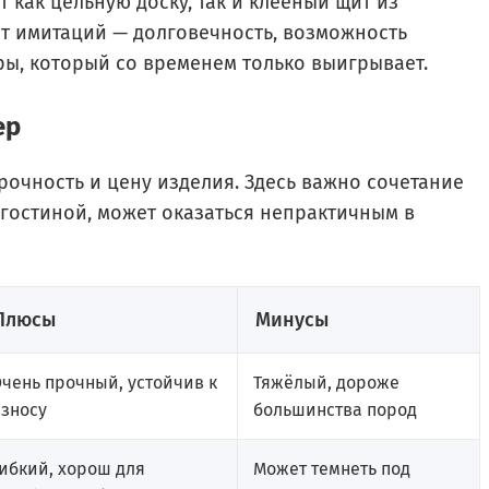
как цельную доску, так и клееный щит из
от имитаций — долговечность, возможность
ры, который со временем только выигрывает.
ер
очность и цену изделия. Здесь важно сочетание
в гостиной, может оказаться непрактичным в
Плюсы
Минусы
чень прочный, устойчив к
Тяжёлый, дороже
износу
большинства пород
ибкий, хорош для
Может темнеть под